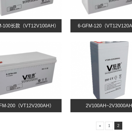
M-100长款（VT12V100AH）
6-GFM-120（VT12V120
GFM-200（VT12V200AH）
2V100AH~2V3000A
«
1
2