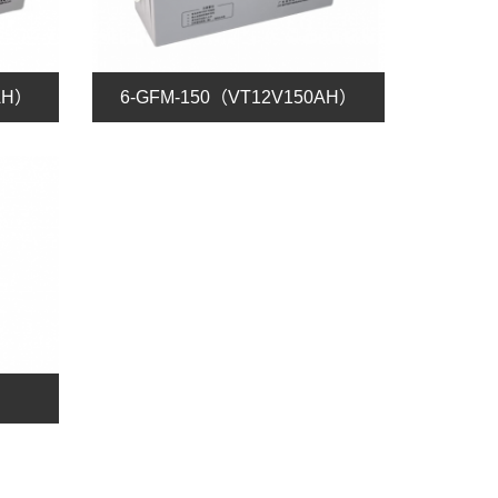
AH）
6-GFM-150（VT12V150AH）
H